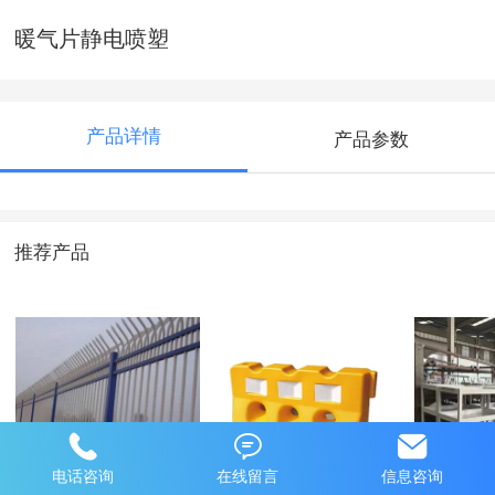
暖气片静电喷塑
产品详情
产品参数
推荐产品
铁艺护栏静电喷塑
交通护栏防护围栏
托盘静
电话咨询
在线留言
信息咨询
马路护栏