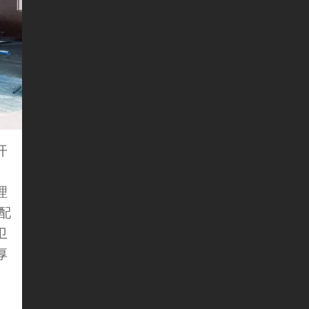
开
理
配
卫
厚
分